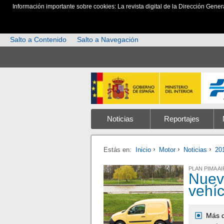
Información importante sobre cookies: La revista digital de la Dirección Gener
Salto a Contenido
Salto a Navegación
Noticias
Reportajes
Estás en:
Inicio
Motor
Noticias
20
PLAN PIMA AI
Nuev
vehí
Más d