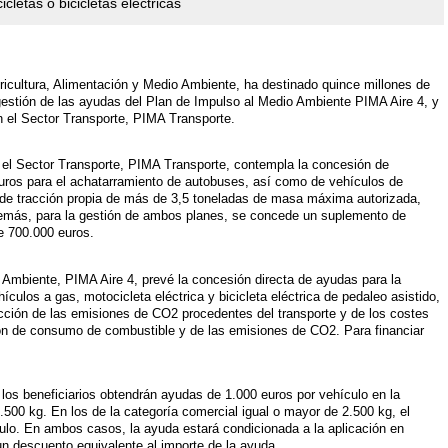
icletas o bicicletas eléctricas
gricultura, Alimentación y Medio Ambiente, ha destinado quince millones de
 gestión de las ayudas del Plan de Impulso al Medio Ambiente PIMA Aire 4, y
n el Sector Transporte, PIMA Transporte.
 el Sector Transporte, PIMA Transporte, contempla la concesión de
uros para el achatarramiento de autobuses, así como de vehículos de
de tracción propia de más de 3,5 toneladas de masa máxima autorizada,
emás, para la gestión de ambos planes, se concede un suplemento de
de 700.000 euros.
o Ambiente, PIMA Aire 4, prevé la concesión directa de ayudas para la
culos a gas, motocicleta eléctrica y bicicleta eléctrica de pedaleo asistido,
cción de las emisiones de CO2 procedentes del transporte y de los costes
ión de consumo de combustible y de las emisiones de CO2. Para financiar
 los beneficiarios obtendrán ayudas de 1.000 euros por vehículo en la
500 kg. En los de la categoría comercial igual o mayor de 2.500 kg, el
ulo. En ambos casos, la ayuda estará condicionada a la aplicación en
 un descuento equivalente al importe de la ayuda.