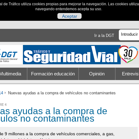
al de Tráfico utiliza cookies propias para mejorar la navegación. Las cookies utili
navegando entendemos acepta su uso.
Aceptar
Ir a la DGT
Multimedia
Formación educación
Opinión
Entrevis
14
Nuevas ayudas a la compra de vehículos no contaminantes
RE 4
as ayudas a la compra de
culos no contaminantes
e 9 millones a la compra de vehículos comerciales, a gas,