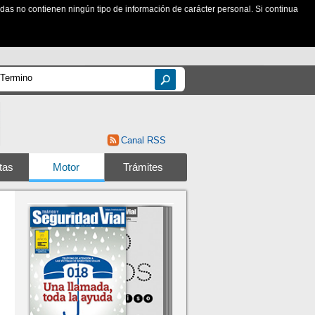
zadas no contienen ningún tipo de información de carácter personal. Si continua
Canal RSS
tas
Motor
Trámites