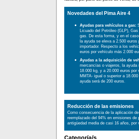
Novedades del Pima Aire 4
Ayudas para vehículos a gas:
S
Licuado del Petróleo (GLP), Gas
gas. De esta forma, y en el cas
la ayuda se eleva a 2.500 euros 
importador. Respecto a los vehíc
euros por vehículo más 2.000 eur
Ayudas a la adquisición de ve
mercancías o viajeros, la ayuda 
18.000 kg, y a 20.000 euros por
MMTA- igual o superior a 18.000 k
ayuda será de 200 euros.
Reducción de las emisiones
Como consecuencia de la aplicación de
reemplazado del 94% en emisiones de pa
antigüedad media de casi 16 años, por
Categoría/s