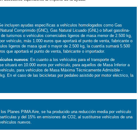
e incluyen ayudas específicas a vehículos homologados como Gas
 Natural Comprimido (GNC), Gas Natural Licuado (GNL) o bifuel gasolina-
o de turismos o vehículos comerciales ligeros de masa menor de 2.500 kg,
por vehículo, más 1.000 euros que aportará el punto de venta, fabricante o
ulos ligeros de masa igual o mayor de 2.500 kg, la cuantía sumará 5.500
os que aportará el punto de venta, fabricante o importador.
hículos nuevos
: En cuanto a los vehículos para el transporte de
se situará en 10.000 euros por vehículo, para aquellos de Masa Inferior a
 vehículo, para vehículos de Masa Máxima Técnicamente Admisible -
g. En el caso de las bicicletas por pedaleo asistido por motor eléctrico, la
 los Planes PIMA Aire, se ha producido una reducción media por vehículo
rtículas y del 15% en emisiones de CO2, al sustituirse vehículos de una
 vehículos nuevos.