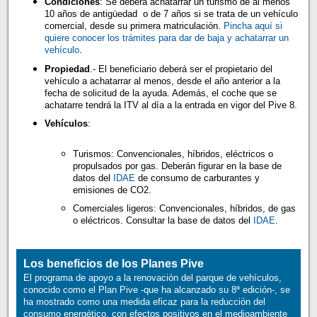
Condiciones
: Se deberá achatarrar un turismo de al menos
10 años de antigüedad o de 7 años si se trata de un vehículo
comercial, desde su primera matriculación.
Pincha aquí si
quiere conocer los trámites para dar de baja y achatarrar un
vehículo
.
Propiedad
.- El beneficiario deberá ser el propietario del
vehículo a achatarrar al menos, desde el año anterior a la
fecha de solicitud de la ayuda. Además, el coche que se
achatarre tendrá la ITV al día a la entrada en vigor del Pive 8.
Vehículos
:
Turismos: Convencionales, híbridos, eléctricos o
propulsados por gas. Deberán figurar en la base de
datos del
IDAE
de consumo de carburantes y
emisiones de CO2.
Comerciales ligeros: Convencionales, híbridos, de gas
o eléctricos. Consultar la base de datos del
IDAE
.
Los beneficios de los Planes Pive
El programa de apoyo a la renovación del parque de vehículos,
conocido como el Plan Pive -que ha alcanzado su 8ª edición-, se
ha mostrado como una medida eficaz para la reducción del
consumo energético, con efectos positivos en el medioambiente