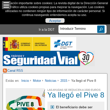
Información importante sobre cookies: La revista digital de la Dirección General
de Tráfico utiliza cookies propias para mejorar la navegación. Las cookies
utilizadas no contienen ningún tipo de información de carácter personal. Si
continua navegando entendemos acepta su uso.
Aceptar
Ir a la DGT
Canal RSS
Estás en:
Inicio
Motor
Noticias
2015
Ya llegó el Pive 8
LAS AYUDAS SE REDUCEN A 1500 EUROS
Ya llegó el Pive 8
El beneficiario debe ser