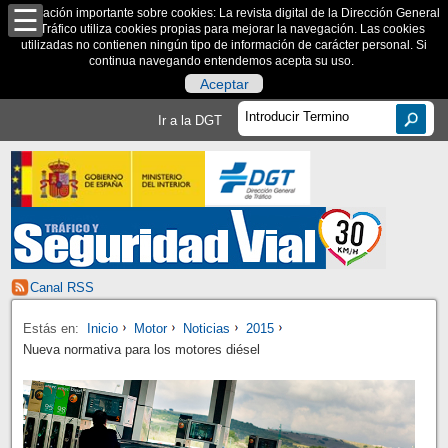
Información importante sobre cookies: La revista digital de la Dirección General
de Tráfico utiliza cookies propias para mejorar la navegación. Las cookies
utilizadas no contienen ningún tipo de información de carácter personal. Si
continua navegando entendemos acepta su uso.
Aceptar
Ir a la DGT
Canal RSS
Estás en:
Inicio
Motor
Noticias
2015
Nueva normativa para los motores diésel