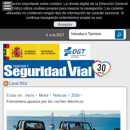
Información importante sobre cookies: La revista digital de la Dirección General
de Tráfico utiliza cookies propias para mejorar la navegación. Las cookies
utilizadas no contienen ningún tipo de información de carácter personal. Si
continua navegando entendemos acepta su uso.
Aceptar
Ir a la DGT
Canal RSS
Estás en:
Inicio
Motor
Noticias
2016
Formentera apuesta por los coches eléctricos