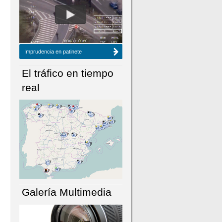
NÚMERO ACTUAL
HEMEROTECA
Imprudencia en patinete
El tráfico en tiempo
real
Galería Multimedia