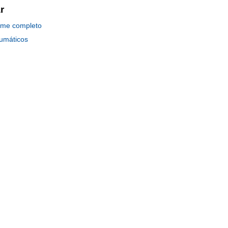
r
rme completo
eumáticos