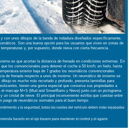
y con unos dibujos de la banda de rodadura diseñados específicamente,
 neumáticos. Son una buena opción para los usuarios que viven en zonas de
 temperaturas y, por supuesto, donde nieva con cierta frecuencia.
nvierno es que acortan la distancia de frenado en condiciones extremas. En
que los convencionales para detener el coche a 50 km/h; en hielo, hasta
emperatura exterior baja de 7 grados los neumáticos convencionales
ncia de frenada respecto a unos de invierno. Un neumático de invierno se
l dibujo es mucho más recortado y profundo, presenta laminillas para
deslizantes, tienen una goma especial que conserva sus propiedades a
on el marcaje M+S (Mud and Snow/Barro y Nieve) junto con un pictograma
 un cristal de nieve. El principal inconveniente estriba que cuestan entre
n juego de neumáticos normales para el buen tiempo.
rendimiento y la seguridad, todas las ruedas del vehículo deben estar equipadas
mienda hacerlo en el eje trasero para mantener el control y el agarre