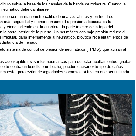
 dibujo sobre la base de los canales de la banda de rodadura. Cuando la
 el neumático debe cambiarse.
ifique con un manómetro calibrado una vez al mes y en frio. Los
tan más seguridad y menor consumo. La presión adecuada es la
 y viene indicada en: la guantera, la parte interior de la tapa del
n la parte interior de la puerta. Un neumático con baja presión reduce el
e irregular, daña internamente al neumático, provoca recalentamientos del
la distancia de frenado.
do sistema de control de presión de neumáticos (TPMS), que avisan al
es aconsejable revisar los neumáticos para detectar abultamientos, grietas,
fuerte contra un boridllo o un bache, pueden causar este tipo de daños.
epuesto, para evitar desagradables sorpresas si tuviera que ser utilizada.