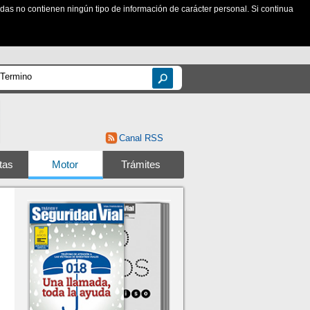
zadas no contienen ningún tipo de información de carácter personal. Si continua
Canal RSS
tas
Motor
Trámites