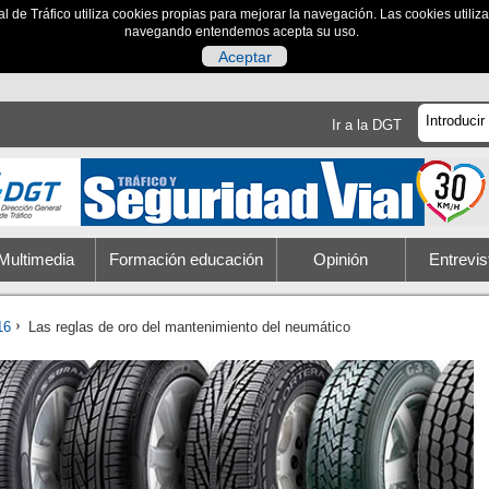
al de Tráfico utiliza cookies propias para mejorar la navegación. Las cookies utili
navegando entendemos acepta su uso.
Aceptar
Ir a la DGT
Multimedia
Formación educación
Opinión
Entrevis
16
Las reglas de oro del mantenimiento del neumático