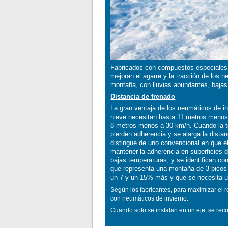
Fabricados con compuestos especiales 
mejoran el agarre y la tracción de los
montaña, con lluvias abundantes, bajas
Distancia de frenado
La gran ventaja de los neumáticos de i
nieve necesitan hasta 11 metros menos 
8 metros menos a 30 km/h. Cuando la t
pierden adherencia y se alarga la dista
distingue de uno convencional en que e
mantener la adherencia en superficies 
bajas temperaturas; y se identifican c
que representa una montaña de 3 picos y
un 7 y un 15% más y que se necesita u
Según los fabricantes, para maximizar el 
con neumáticos de invierno.
Cuando solo se instalan en un eje, se reco