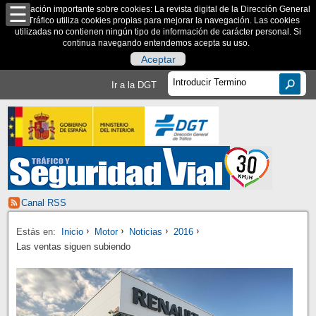
Información importante sobre cookies: La revista digital de la Dirección General
de Tráfico utiliza cookies propias para mejorar la navegación. Las cookies
utilizadas no contienen ningún tipo de información de carácter personal. Si
continua navegando entendemos acepta su uso.
Aceptar
Ir a la DGT
Canal RSS
Estás en:
Inicio
Motor
Noticias
2016
Las ventas siguen subiendo