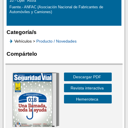
10.- Opel "Astra"
Fuente.- ANFAC (Asociación Nacional de Fabricantes de
Automóviles y Camiones)
Categoría/s
Vehículos >
Producto / Novedades
Compártelo
Descargar PDF
Revista interactiva
Hemeroteca