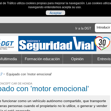
al de Tráfico utiliza cookies propias para mejorar la navegación. Las cookies utili
navegando entendemos acepta su uso.
Aceptar
Ir a la DGT
Multimedia
Formación educación
Opinión
Entrevis
17
Equipado con 'motor emocional'
CONCEPT CAR DE HONDA
pado con 'motor emocional'
 funcionar como un vehículo autónomo compartido, que transporte
ceras personas cuando el propietario no lo utilice, o generar y vender
ía si está aparcado.