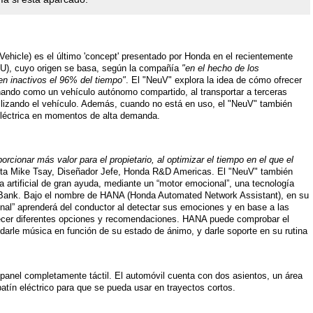
Vehicle) es el último 'concept' presentado por Honda en el recientemente
U), cuyo origen se basa, según la compañía
"en el hecho de los
en inactivos el 96% del tiempo"
. El "NeuV" explora la idea de cómo ofrecer
onando como un vehículo autónomo compartido, al transportar a terceras
tilizando el vehículo. Además, cuando no está en uso, el "NeuV" también
 eléctrica en momentos de alta demanda.
cionar más valor para el propietario, al optimizar el tiempo en el que el
ta Mike Tsay, Diseñador Jefe, Honda R&D Americas. El "NeuV" también
a artificial de gran ayuda, mediante un “motor emocional”, una tecnología
tBank. Bajo el nombre de HANA (Honda Automated Network Assistant), en su
onal” aprenderá del conductor al detectar sus emociones y en base a las
recer diferentes opciones y recomendaciones. HANA puede comprobar el
arle música en función de su estado de ánimo, y darle soporte en su rutina
 panel completamente táctil. El automóvil cuenta con dos asientos, un área
patín eléctrico para que se pueda usar en trayectos cortos.