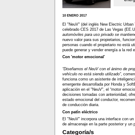
10 ENERO 2017
El "NeuV" (del inglés New Electric Urban 
celebrado CES 2017 de Las Vegas (EE.U
automóviles para uso privado se mantien
nuevo valor para sus propietarios, funci
personas cuando el propietario no está u
puede generar y vender energía a la red
Con 'motor emocional'
“Diseñamos el NeuV con el ánimo de propor
vehículo no está siendo utilizado”
, comen
funciona como un asistente de inteligenci
emergente desarrollada por Honda y Sof
aplicación en el "NeuV", el “motor emoci
decisiones tomadas con anterioridad, of
estado emocional del conductor, recomend
de conducción diaria.
Con patín eléctrico
El "NeuV" incorpora una interface con un
de almacenaje en la parte posterior y un 
Categoría/s