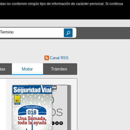
zadas no contienen ningún tipo de información de carácter personal. Si continua
Canal RSS
tas
Motor
Trámites