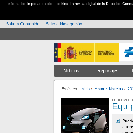
Información importante sobre cookies: La revista digital de la Dirección Gener
Salto a Contenido
Salto a Navegación
Noticias
Reportajes
Estás en:
Inicio
Motor
Noticias
20
EL ÚLTIMO 
Equi
Puede
a ter
energ