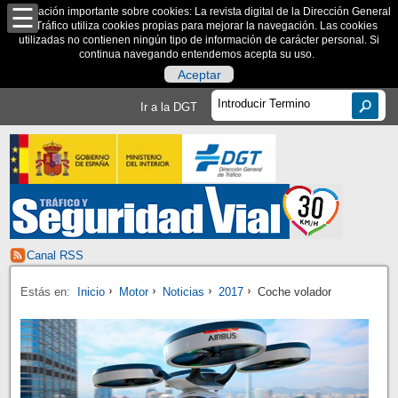
Información importante sobre cookies: La revista digital de la Dirección General
de Tráfico utiliza cookies propias para mejorar la navegación. Las cookies
utilizadas no contienen ningún tipo de información de carácter personal. Si
continua navegando entendemos acepta su uso.
Aceptar
Ir a la DGT
Canal RSS
Estás en:
Inicio
Motor
Noticias
2017
Coche volador