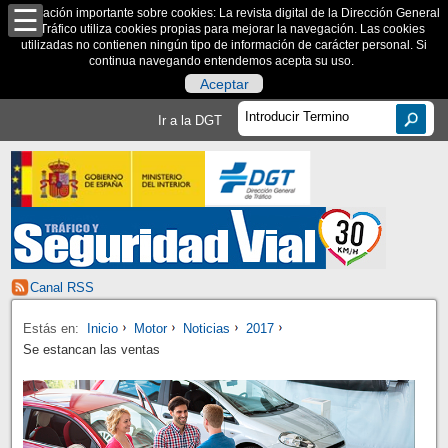
Información importante sobre cookies: La revista digital de la Dirección General
de Tráfico utiliza cookies propias para mejorar la navegación. Las cookies
utilizadas no contienen ningún tipo de información de carácter personal. Si
continua navegando entendemos acepta su uso.
Aceptar
Ir a la DGT
Canal RSS
Estás en:
Inicio
Motor
Noticias
2017
Se estancan las ventas