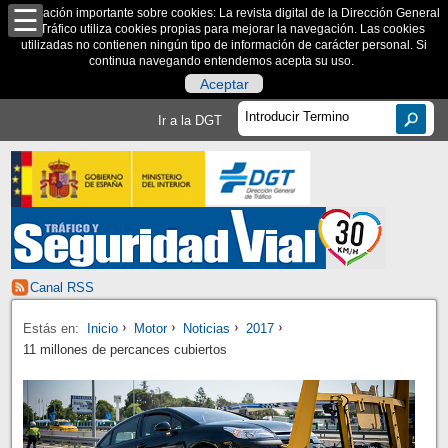
Información importante sobre cookies: La revista digital de la Dirección General
de Tráfico utiliza cookies propias para mejorar la navegación. Las cookies
utilizadas no contienen ningún tipo de información de carácter personal. Si
continua navegando entendemos acepta su uso.
Aceptar
Ir a la DGT
Canal RSS
Estás en:
Inicio
Motor
Noticias
2017
11 millones de percances cubiertos