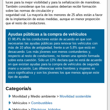
luces para la mejor visibilidad y para la señalización de maniobras.
También consideran que los usuarios deberían recibir formación
sobre las normas de circulación y
seguridad vial. La mayoría de los menores de 25 años están a favor
de la implantación de estas medidas, aunque en menor proporción
que el resto de conductores.
Ayudas públicas a la compra de vehículos
El 98,4% de los conductores están de acuerdo en que son
necesarias las ayudas públicas para renovar los vehículos con
más de 10 años de antigüedad, frente a un 5,8% que está en
desacuerdo. Los más jóvenes son menos contundentes y,
respecto al resto de conductores, no tienen una opinión formada
sobre esta cuestión. Sólo un 13% declara que no está de acuerdo
en que existan ayudas para la compra de vehículos de segunda
mano u ocasión. Las diferencias entre hombres y mujeres es
poco significativa y son los jóvenes los que menos apoyan este
tipo de ayudas
Categoría/s
Movilidad y Medio ambiente >
Movilidad sostenible
Vehículos >
Combustibles
Vehículos >
Eléctricos, hídridos...