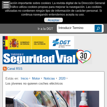
Información importante sobre cookies: La revista digital de la Dirección General
de Tráfico utiliza cookies propias para mejorar la navegación. Las cookies
utilizadas no contienen ningún tipo de información de carácter personal. Si
continua navegando entendemos acepta su uso.
Aceptar
Ir a la DGT
Canal RSS
Estás en:
Inicio
Motor
Noticias
2020
Los jóvenes no quieren coches eléctricos