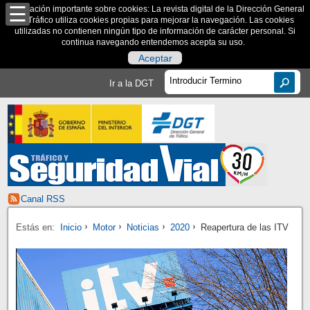
Información importante sobre cookies: La revista digital de la Dirección General
de Tráfico utiliza cookies propias para mejorar la navegación. Las cookies
utilizadas no contienen ningún tipo de información de carácter personal. Si
continua navegando entendemos acepta su uso.
Aceptar
Ir a la DGT
Canal RSS
Estás en:
Inicio
Motor
Noticias
2020
Reapertura de las ITV