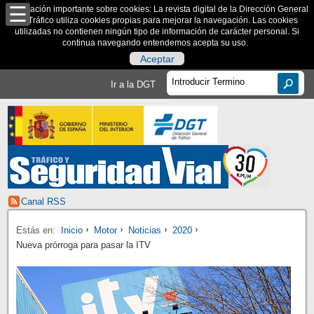
Información importante sobre cookies: La revista digital de la Dirección General
de Tráfico utiliza cookies propias para mejorar la navegación. Las cookies
utilizadas no contienen ningún tipo de información de carácter personal. Si
continua navegando entendemos acepta su uso.
Aceptar
Ir a la DGT
Canal RSS
Estás en:
Inicio
Motor
Noticias
2020
Nueva prórroga para pasar la ITV