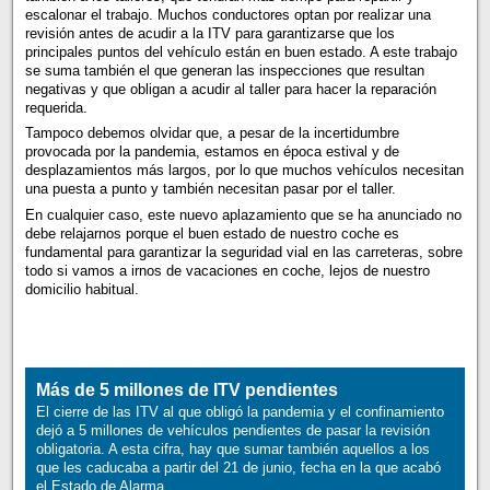
escalonar el trabajo. Muchos conductores optan por realizar una
revisión antes de acudir a la ITV para garantizarse que los
principales puntos del vehículo están en buen estado. A este trabajo
se suma también el que generan las inspecciones que resultan
negativas y que obligan a acudir al taller para hacer la reparación
requerida.
Tampoco debemos olvidar que, a pesar de la incertidumbre
provocada por la pandemia, estamos en época estival y de
desplazamientos más largos, por lo que muchos vehículos necesitan
una puesta a punto y también necesitan pasar por el taller.
En cualquier caso, este nuevo aplazamiento que se ha anunciado no
debe relajarnos porque el buen estado de nuestro coche es
fundamental para garantizar la seguridad vial en las carreteras, sobre
todo si vamos a irnos de vacaciones en coche, lejos de nuestro
domicilio habitual.
Más de 5 millones de ITV pendientes
El cierre de las ITV al que obligó la pandemia y el confinamiento
dejó a 5 millones de vehículos pendientes de pasar la revisión
obligatoria. A esta cifra, hay que sumar también aquellos a los
que les caducaba a partir del 21 de junio, fecha en la que acabó
el Estado de Alarma.