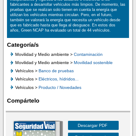
fabricantes a desarrollar vehículos más limpios. De momento, las
pruebas que se realizan solo tienen en cuenta la energía que
utilizan los vehículos mientras circulan. Pero, en el futuro,
también se valorará la energía que necesita un vehículo desde
que es fabricado hasta que llega al desguace. En estos dos
años, Green NCAP ha evaluado un total de 44 vehículos.
Categoría/s
Movilidad y Medio ambiente >
Contaminación
Movilidad y Medio ambiente >
Movilidad sostenible
Vehículos >
Banco de pruebas
Vehículos >
Eléctricos, hídridos...
Vehículos >
Producto / Novedades
Compártelo
Descargar PDF