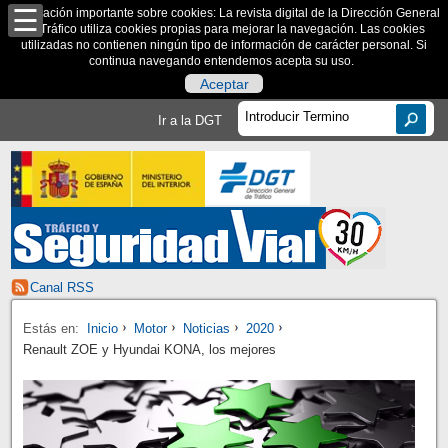
Información importante sobre cookies: La revista digital de la Dirección General
de Tráfico utiliza cookies propias para mejorar la navegación. Las cookies
utilizadas no contienen ningún tipo de información de carácter personal. Si
continua navegando entendemos acepta su uso.
Aceptar
Ir a la DGT
Canal RSS
Estás en:
Inicio
Motor
Noticias
2020
Renault ZOE y Hyundai KONA, los mejores