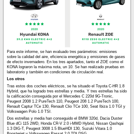
Para este informe, se han evaluado tres parámetros: emisiones
sobre la calidad del aire, eficiencia energética y emisiones de gases
de efecto invernadero. En los tres apartados, tanto el ZOE como el
KONA lograron la máxima nota, un 10. Se han realizado pruebas en
laboratorio y también en condiciones de circulación real.
Los otros
Tras estos dos coches eléctricos, se ha situado el Toyota C-HR 1.8
Hybrid, que ha logrado tres estrellas y media. Y tres estrellas ha sido
la calificación conseguida por el Mercedes C 220d 9G-Tronic,
Peugeot 2008 1.2 PureTech 110, Peugeot 208 1.2 PureTech 100,
Renault Captur TCe 130, Renault Clio TCe 100, Seat Ibiza 1.0 TGI y
Volkswagen Polo 1.0 TSI.
Dos estrellas y media han conseguido el BMW 320d, Dacia Duster
Blue dCi 115 2WD, Honda CR-V 2.0 i-MMD Hybrid, Nissan Qashqai
1.3 DIG-T, Peugeot 3008 1.5 BlueHDI 130, Suzuki Vitara 1.0
Boosterjet y Volkswagen Passat 2.0 TDI DSG.