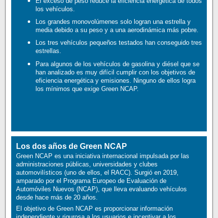
El exceso de peso reduce la eficiencia energética de todos
los vehículos.
Los grandes monovolúmenes solo logran una estrella y
media debido a su peso y a una aerodinámica más pobre.
Los tres vehículos pequeños testados han conseguido tres
estrellas.
Para algunos de los vehículos de gasolina y diésel que se
han analizado es muy difícil cumplir con los objetivos de
eficiencia energética y emisiones. Ninguno de ellos logra
los mínimos que exige Green NCAP.
Los dos años de Green NCAP
Green NCAP es una iniciativa internacional impulsada por las
administraciones públicas, universidades y clubes
automovilísticos (uno de ellos, el RACC). Surgió en 2019,
amparado por el Programa Europeo de Evaluación de
Automóviles Nuevos (NCAP), que lleva evaluando vehículos
desde hace más de 20 años.
El objetivo de Green NCAP es proporcionar información
independiente y rigurosa a los usuarios e incentivar a los