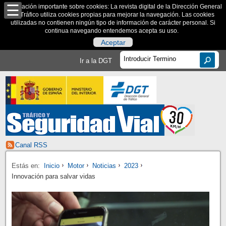
Información importante sobre cookies: La revista digital de la Dirección General
de Tráfico utiliza cookies propias para mejorar la navegación. Las cookies
utilizadas no contienen ningún tipo de información de carácter personal. Si
continua navegando entendemos acepta su uso.
Aceptar
Ir a la DGT
Canal RSS
Estás en:
Inicio
Motor
Noticias
2023
Innovación para salvar vidas