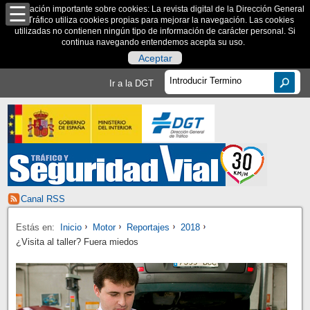
Información importante sobre cookies: La revista digital de la Dirección General
de Tráfico utiliza cookies propias para mejorar la navegación. Las cookies
utilizadas no contienen ningún tipo de información de carácter personal. Si
continua navegando entendemos acepta su uso.
Aceptar
Ir a la DGT
Canal RSS
Estás en:
Inicio
Motor
Reportajes
2018
¿Visita al taller? Fuera miedos