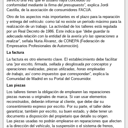
servicio una vez que el usuario haya concedido su
conformidad mediante la firma del presupuesto”
, explica Jordi
Castilla, de la asociación de consumidores FACUA.
Otro de los aspectos más importantes es el plazo para la reparación
y entrega del vehículo: como tal no existe un período máximo para la
realización de un trabajo. La actividad de los talleres está regulada
por un Real Decreto de 1986. Este indica que
“debe guardar la
adecuada relación con la entidad de la avería y/o las operaciones a
realizar”
, señala Nuria Álvarez, de CONEPA (Federación de
Empresarios Profesionales de Automoción).
La factura
La factura es otro elemento clave. El establecimiento debe facilitar
una
“por escrito, firmada, sellada y desglosada por conceptos y
operaciones realizadas, piezas utilizadas, horas empleadas
de trabajo, así como impuestos que correspondan”
, explica la
Comunidad de Madrid en su Portal del Consumidor.
Las piezas
Los talleres tienen la obligación de emplearen las reparaciones
piezas nuevas u originales de marca. Si van usar elementos
reconstruidos, deberán informar al cliente, que debe dar su
consentimiento expreso por escrito. Por su parte, el taller debe
garantizar, también por escrito, su buen estado, y debe tener un
documento a disposición del propietario que detalle su origen.
Las piezas usadas no podrán emplearse en reparaciones que afecten
a la dirección del vehículo, la suspensión o el sistema de frenos,