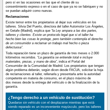
pero sí en las ocasiones en las que el cliente dé su
consentimiento expreso o en el caso de que ya no se fabriquen y no
se puedan adquirir como nuevas.
Reclamaciones
Existe temor entre los propietarios al dejar sus vehículos en los
talleres. Silvia Del Puerto, directora del taller Automotor Los Ángeles,
en Getafe (Madrid), explica que
“la Ley ampara a las dos partes,
talleres y clientes. Existe un protocolo legal que si el taller ha
hecho bien las cosas le protege, pero también contempla el derecho
de un consumidor a reclamar un trabajo mal hecho o pieza
defectuosa”
.
Toda reparación tiene un plazo de garantía de tres meses o 2.000
kilómetros recorridos. “
La garantía se entiende total e incluye
materiales, piezas, y mano de obra”
, indica el Portal del
Consumidor de la Comunidad de Madrid. Los propietarios que tengan
algún problema deberán, según dicen desde FACUA, solicitar la hoja
de reclamaciones al taller, rellenarla y presentarla ante la autoridad
competente en materia de consumo, en el plazo máximo de
dos meses desde la entrega del vehículo o de la finalización de la
garantía.
¿Tengo derecho a un vehículo de sustitución?
Quedarse sin vehículo con el desplazarse mientras que está
siendo reparado es un inconveniente mayúsculo, pero los talleres