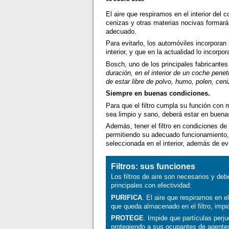
El aire que respiramos en el interior del
cenizas y otras materias nocivas formará
adecuado.
Para evitarlo, los automóviles incorporan
interior, y que en la actualidad lo incorp
Bosch, uno de los principales fabricantes 
duración, en el interior de un coche penet
de estar libre de polvo, humo, polen, cen
Siempre en buenas condiciones.
Para que el filtro cumpla su función con m
sea limpio y sano, deberá estar en buena
Además, tener el filtro en condiciones de
permitiendo su adecuado funcionamiento, 
seleccionada en el interior, además de e
Filtros: sus funciones
Los filtros de aire son necesarios y d
principales con efectividad:
PURIFICA
. El aire que respiramos en el 
que queda almacenado en el filtro, impid
PROTEGE
. Impide que partículas perju
protegiendo a sus ocupantes de agentes