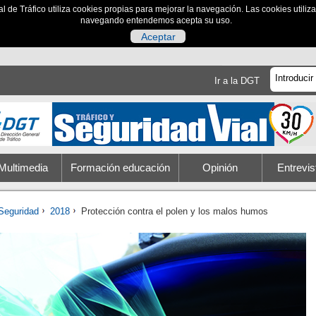
al de Tráfico utiliza cookies propias para mejorar la navegación. Las cookies utili
navegando entendemos acepta su uso.
Aceptar
Ir a la DGT
Multimedia
Formación educación
Opinión
Entrevis
Seguridad
2018
Protección contra el polen y los malos humos