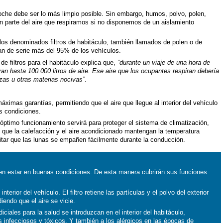
 coche debe ser lo más limpio posible. Sin embargo, humos, polvo, polen,
n parte del aire que respiramos si no disponemos de un aislamiento
 los denominados filtros de habitáculo, también llamados de polen o de
oran de serie más del 95% de los vehículos.
de filtros para el habitáculo explica que,
“durante un viaje de una hora de
ran hasta 100.000 litros de aire. Ese aire que los ocupantes respiran debería
izas u otras materias nocivas”
.
áximas garantías, permitiendo que el aire que llegue al interior del vehículo
s condiciones.
 óptimo funcionamiento servirá para proteger el sistema de climatización,
que la calefacción y el aire acondicionado mantengan la temperatura
vitar que las lunas se empañen fácilmente durante la conducción.
eben estar en buenas condiciones. De esta manera cubrirán sus funciones
interior del vehículo. El filtro retiene las partículas y el polvo del exterior
iendo que el aire se vicie.
diciales para la salud se introduzcan en el interior del habitáculo,
 infecciosos y tóxicos. Y también a los alérgicos en las épocas de