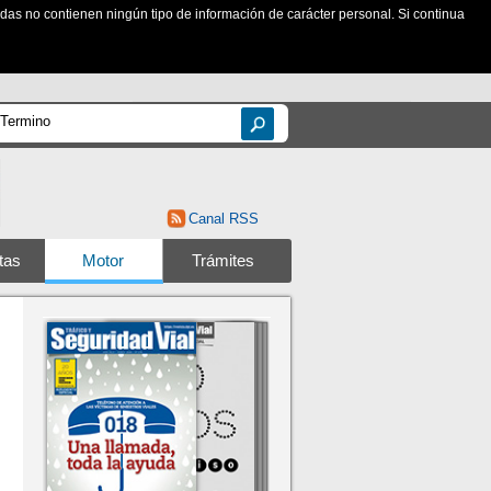
zadas no contienen ningún tipo de información de carácter personal. Si continua
Canal RSS
tas
Motor
Trámites