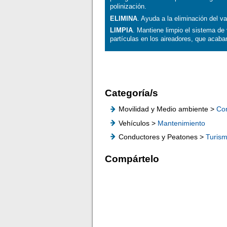
polinización.
ELIMINA
. Ayuda a la eliminación del v
LIMPIA
. Mantiene limpio el sistema de
partículas en los aireadores, que acaba
Categoría/s
Movilidad y Medio ambiente >
Co
Vehículos >
Mantenimiento
Conductores y Peatones >
Turis
Compártelo