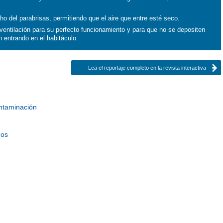
aho del parabrisas, permitiendo que el aire que entre esté seco.
 ventilación para su perfecto funcionamiento y para que no se depositen
n entrando en el habitáculo.
Lea el reportaje completo en la revista interactiva
ntaminación
mos