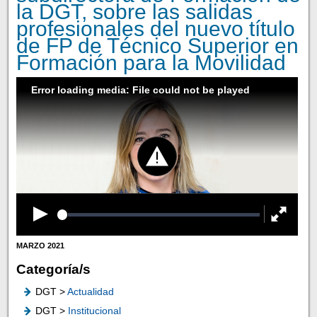
la DGT, sobre las salidas
profesionales del nuevo título
de FP de Técnico Superior en
Formación para la Movilidad
Error loading media: File could not be played
MARZO 2021
Categoría/s
DGT >
Actualidad
DGT >
Institucional