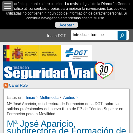
Información importante sobre cookies: La revista digital de la Dirección General
de Tráfico utiliza cookies propias para mejorar la navegación. Las cookies
utilizadas no contienen ningún tipo de información de carácter personal. Si
continua navegando entendemos acepta su uso.
Aceptar
Ir a la DGT
Canal RSS
Estás en:
Inicio
Multimedia
Audios
Mª José Aparicio, subdirectora de Formación de la DGT, sobre las
salidas profesionales del nuevo título de FP de Técnico Superior en
Formación para la Movilidad
Mª José Aparicio,
subdirectora de Formación de