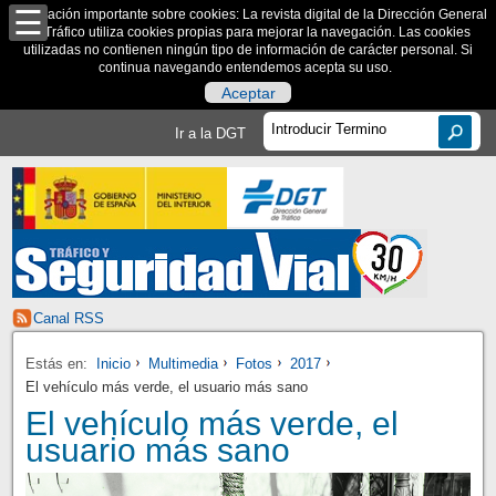
Información importante sobre cookies: La revista digital de la Dirección General
de Tráfico utiliza cookies propias para mejorar la navegación. Las cookies
utilizadas no contienen ningún tipo de información de carácter personal. Si
continua navegando entendemos acepta su uso.
Aceptar
Ir a la DGT
Canal RSS
Estás en:
Inicio
Multimedia
Fotos
2017
El vehículo más verde, el usuario más sano
El vehículo más verde, el
usuario más sano