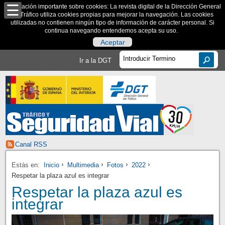
Información importante sobre cookies: La revista digital de la Dirección General
de Tráfico utiliza cookies propias para mejorar la navegación. Las cookies
utilizadas no contienen ningún tipo de información de carácter personal. Si
continua navegando entendemos acepta su uso.
Aceptar
Ir a la DGT
Canal RSS
Estás en:
Inicio
Multimedia
Fotos
2022
Respetar la plaza azul es integrar
Respetar la plaza azul es
integrar