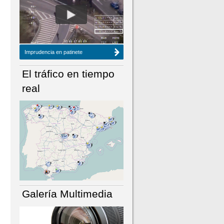
NÚMERO ACTUAL
HEMEROTECA
Imprudencia en patinete
El tráfico en tiempo
real
Galería Multimedia