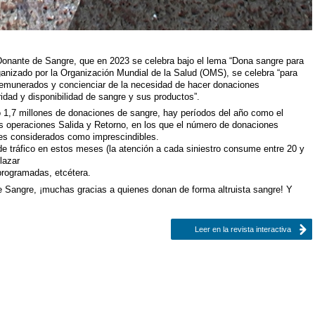
 Donante de Sangre, que en 2023 se celebra bajo el lema “Dona sangre para
rganizado por la Organización Mundial de la Salud (OMS), se celebra “para
 remunerados y concienciar de la necesidad de hacer donaciones
ridad y disponibilidad de sangre y sus productos”.
1,7 millones de donaciones de sangre, hay períodos del año como el
as operaciones Salida y Retorno, en los que el número de donaciones
les considerados como imprescindibles.
de tráfico en estos meses (la atención a cada siniestro consume entre 20 y
lazar
rogramadas, etcétera.
de Sangre, ¡muchas gracias a quienes donan de forma altruista sangre! Y
Leer en la revista interactiva