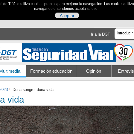
al de Tráfico utiliza cookies propias para mejorar la navegación. Las cookies utili
navegando entendemos acepta su uso.
Aceptar
Ir a la DGT
Multimedia
Formación educación
Opinión
Entrevis
2023
Dona sangre, dona vida
a vida