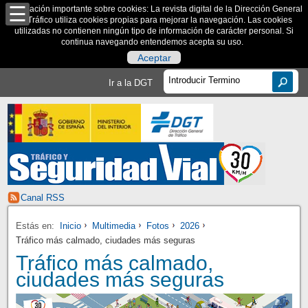
Información importante sobre cookies: La revista digital de la Dirección General
de Tráfico utiliza cookies propias para mejorar la navegación. Las cookies
utilizadas no contienen ningún tipo de información de carácter personal. Si
continua navegando entendemos acepta su uso.
Aceptar
Ir a la DGT
Canal RSS
Estás en:
Inicio
Multimedia
Fotos
2026
Tráfico más calmado, ciudades más seguras
Tráfico más calmado,
ciudades más seguras