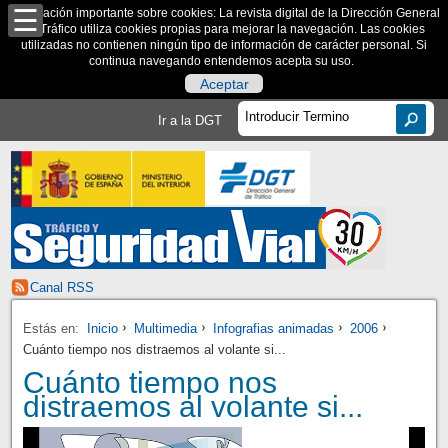
Información importante sobre cookies: La revista digital de la Dirección General
de Tráfico utiliza cookies propias para mejorar la navegación. Las cookies
utilizadas no contienen ningún tipo de información de carácter personal. Si
continua navegando entendemos acepta su uso.
Aceptar
Ir a la DGT
Canal RSS
Estás en:
Inicio
Multimedia
Infografias animadas
2006
Cuánto tiempo nos distraemos al volante si...
Cuánto tiempo nos
distraemos al volante si...