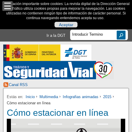
Información importante sobre cookies: La revista digital de la Dirección General
de Tráfico utiliza cookies propias para mejorar la navegación. Las cookies
utilizadas no contienen ningún tipo de información de carácter personal. Si
continua navegando entendemos acepta su uso.
Aceptar
Ir a la DGT
Canal RSS
Estás en:
Inicio
Multimedia
Infografias animadas
2015
Cómo estacionar en línea
Cómo estacionar en línea