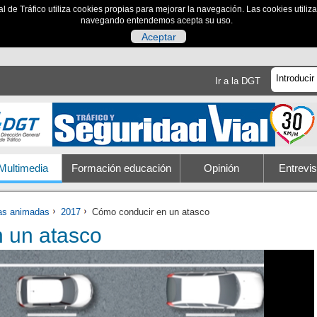
al de Tráfico utiliza cookies propias para mejorar la navegación. Las cookies utili
navegando entendemos acepta su uso.
Aceptar
Ir a la DGT
Multimedia
Formación educación
Opinión
Entrevis
ias animadas
2017
Cómo conducir en un atasco
 un atasco