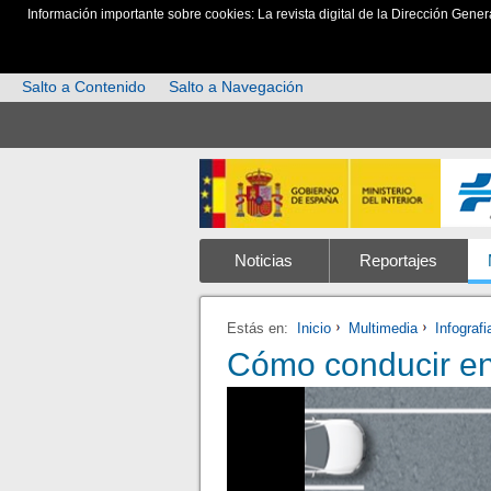
Información importante sobre cookies: La revista digital de la Dirección Gener
Salto a Contenido
Salto a Navegación
Noticias
Reportajes
Estás en:
Inicio
Multimedia
Infograf
Cómo conducir en