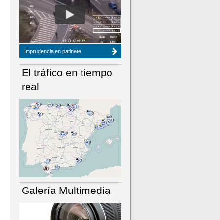
NÚMERO ACTUAL
HEMEROTECA
Imprudencia en patinete
El tráfico en tiempo
real
Galería Multimedia