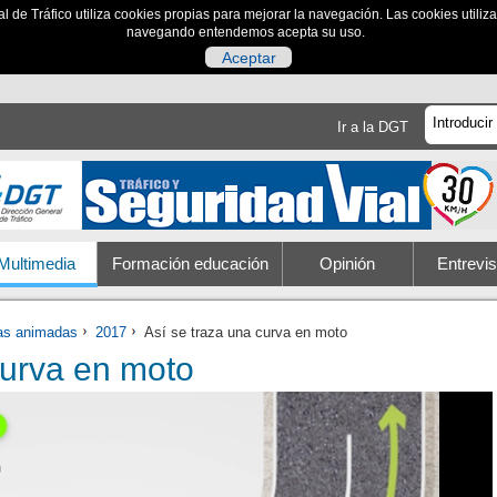
al de Tráfico utiliza cookies propias para mejorar la navegación. Las cookies utili
navegando entendemos acepta su uso.
Aceptar
Ir a la DGT
Multimedia
Formación educación
Opinión
Entrevis
ias animadas
2017
Así se traza una curva en moto
curva en moto