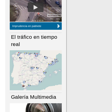
NÚMERO ACTUAL
HEMEROTECA
Imprudencia en patinete
El tráfico en tiempo
real
Galería Multimedia