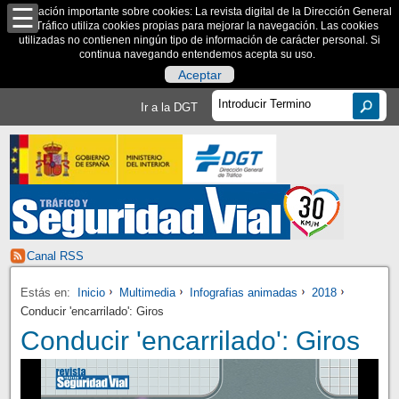
Información importante sobre cookies: La revista digital de la Dirección General
de Tráfico utiliza cookies propias para mejorar la navegación. Las cookies
utilizadas no contienen ningún tipo de información de carácter personal. Si
continua navegando entendemos acepta su uso.
Aceptar
Ir a la DGT
Canal RSS
Estás en:
Inicio
Multimedia
Infografias animadas
2018
Conducir 'encarrilado': Giros
Conducir 'encarrilado': Giros