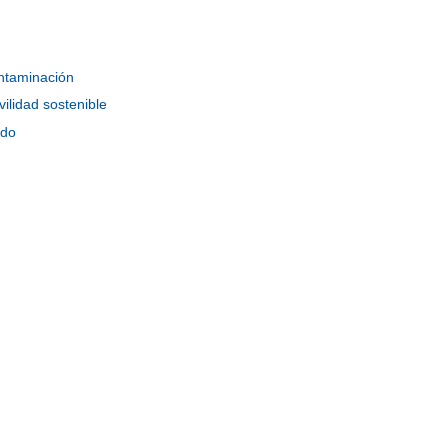
ntaminación
ilidad sostenible
ido