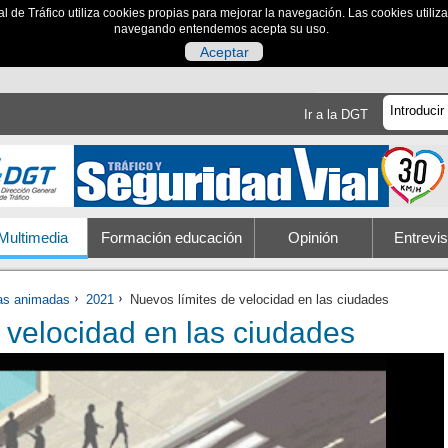
al de Tráfico utiliza cookies propias para mejorar la navegación. Las cookies utili
navegando entendemos acepta su uso.
Aceptar
Ir a la DGT
Multimedia
Formación educación
Opinión
Entrevis
ias animadas
2021
Nuevos límites de velocidad en las ciudades
 velocidad en las ciudades