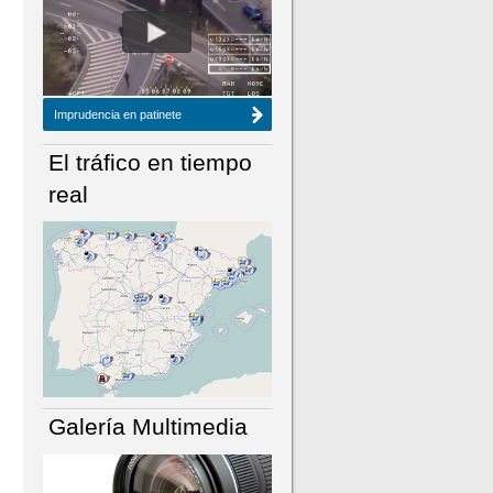
NÚMERO ACTUAL
HEMEROTECA
Imprudencia en patinete
El tráfico en tiempo
real
Galería Multimedia