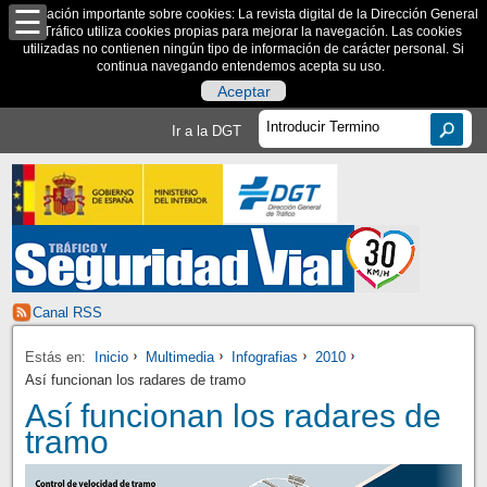
Información importante sobre cookies: La revista digital de la Dirección General
de Tráfico utiliza cookies propias para mejorar la navegación. Las cookies
utilizadas no contienen ningún tipo de información de carácter personal. Si
continua navegando entendemos acepta su uso.
Aceptar
Ir a la DGT
Canal RSS
Estás en:
Inicio
Multimedia
Infografias
2010
Así funcionan los radares de tramo
Así funcionan los radares de
tramo