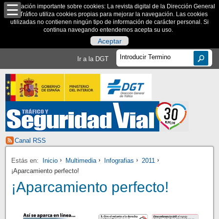
Información importante sobre cookies: La revista digital de la Dirección General
de Tráfico utiliza cookies propias para mejorar la navegación. Las cookies
utilizadas no contienen ningún tipo de información de carácter personal. Si
continua navegando entendemos acepta su uso.
Aceptar
Ir a la DGT
Canal RSS
Estás en:
Inicio
Multimedia
Infografias
2011
¡Aparcamiento perfecto!
¡Aparcamiento perfecto!