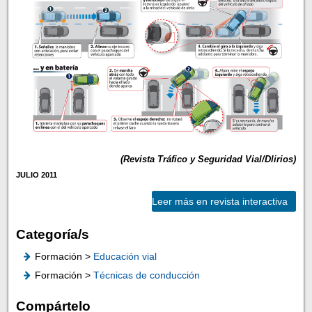
(Revista Tráfico y Seguridad Vial/Dlirios)
JULIO 2011
Leer más en revista interactiva
Categoría/s
Formación >
Educación vial
Formación >
Técnicas de conducción
Compártelo