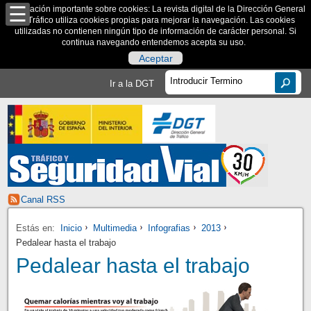
Información importante sobre cookies: La revista digital de la Dirección General
de Tráfico utiliza cookies propias para mejorar la navegación. Las cookies
utilizadas no contienen ningún tipo de información de carácter personal. Si
continua navegando entendemos acepta su uso.
Aceptar
Ir a la DGT
Canal RSS
Estás en:
Inicio
Multimedia
Infografias
2013
Pedalear hasta el trabajo
Pedalear hasta el trabajo