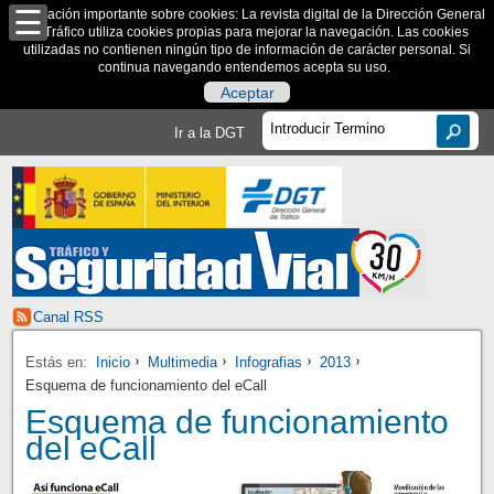
Información importante sobre cookies: La revista digital de la Dirección General
de Tráfico utiliza cookies propias para mejorar la navegación. Las cookies
utilizadas no contienen ningún tipo de información de carácter personal. Si
continua navegando entendemos acepta su uso.
Aceptar
Ir a la DGT
Canal RSS
Estás en:
Inicio
Multimedia
Infografias
2013
Esquema de funcionamiento del eCall
Esquema de funcionamiento
del eCall