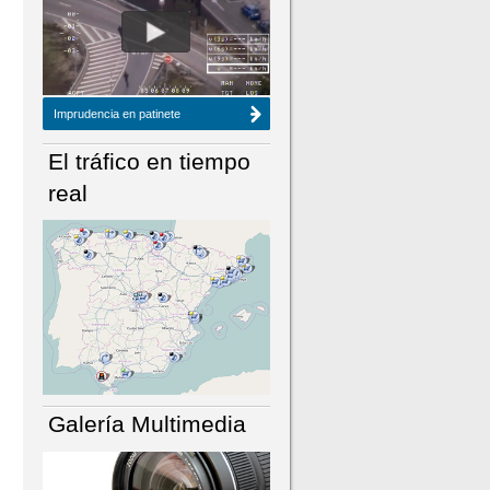
NÚMERO ACTUAL
HEMEROTECA
Imprudencia en patinete
El tráfico en tiempo
real
Galería Multimedia