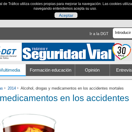
al de Tráfico utiliza cookies propias para mejorar la navegación. Las cookies utili
navegando entendemos acepta su uso.
Aceptar
Ir a la DGT
Multimedia
Formación educación
Opinión
Entrevis
as
2014
Alcohol, drogas y medicamentos en los accidentes mortales
 medicamentos en los accidentes