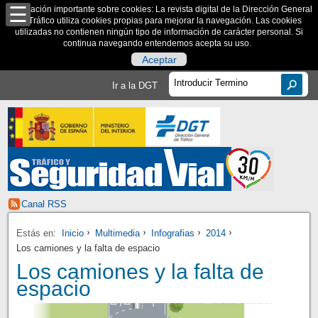
Información importante sobre cookies: La revista digital de la Dirección General
de Tráfico utiliza cookies propias para mejorar la navegación. Las cookies
utilizadas no contienen ningún tipo de información de carácter personal. Si
continua navegando entendemos acepta su uso.
Aceptar
Ir a la DGT
Canal RSS
Estás en:
Inicio
Multimedia
Infografias
2014
Los camiones y la falta de espacio
Los camiones y la falta de
espacio