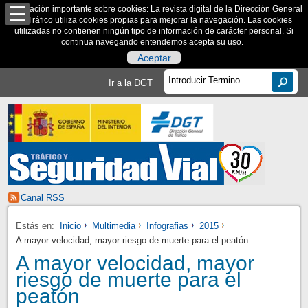
Información importante sobre cookies: La revista digital de la Dirección General
de Tráfico utiliza cookies propias para mejorar la navegación. Las cookies
utilizadas no contienen ningún tipo de información de carácter personal. Si
continua navegando entendemos acepta su uso.
Aceptar
Ir a la DGT
Canal RSS
Estás en:
Inicio
Multimedia
Infografias
2015
A mayor velocidad, mayor riesgo de muerte para el peatón
A mayor velocidad, mayor
riesgo de muerte para el
peatón