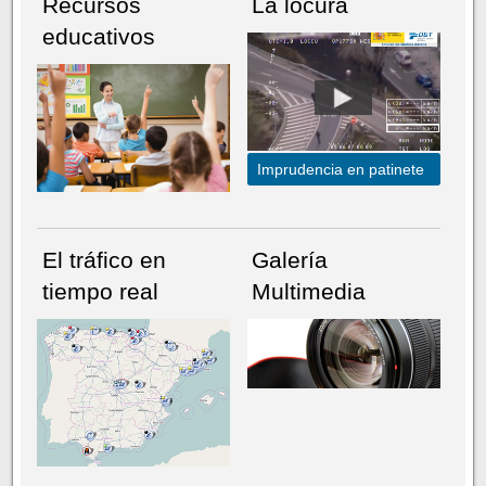
Recursos
La locura
educativos
Imprudencia en patinete
El tráfico en
Galería
tiempo real
Multimedia
NÚMERO ACTUAL
HEMEROTECA