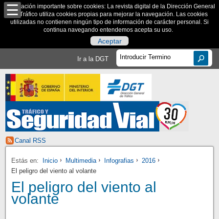
Información importante sobre cookies: La revista digital de la Dirección General
de Tráfico utiliza cookies propias para mejorar la navegación. Las cookies
utilizadas no contienen ningún tipo de información de carácter personal. Si
continua navegando entendemos acepta su uso.
Aceptar
Ir a la DGT
Canal RSS
Estás en:
Inicio
Multimedia
Infografias
2016
El peligro del viento al volante
El peligro del viento al
volante