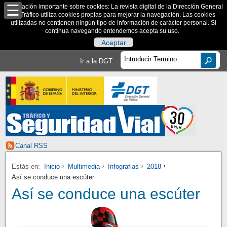
Información importante sobre cookies: La revista digital de la Dirección General
de Tráfico utiliza cookies propias para mejorar la navegación. Las cookies
utilizadas no contienen ningún tipo de información de carácter personal. Si
continua navegando entendemos acepta su uso.
Aceptar
Ir a la DGT
Canal RSS
Estás en:
Inicio
Multimedia
Infografias
2018
Así se conduce una escúter
Así se conduce una escúter