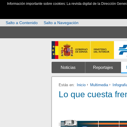
Información importante sobre cookies: La revista digital de la Dirección Gener
Salto a Contenido
Salto a Navegación
Noticias
Reportajes
Estás en:
Inicio
Multimedia
Infografi
Lo que cuesta fre