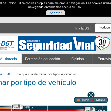
al de Tráfico utiliza cookies propias para mejorar la navegación. Las cookies utili
navegando entendemos acepta su uso.
Aceptar
Ir a la DGT
Multimedia
Formación educación
Opinión
Entrevis
as
2018
Lo que cuesta frenar por tipo de vehículo
nar por tipo de vehículo