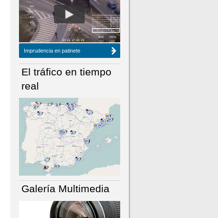
NÚMERO ACTUAL
HEMEROTECA
Imprudencia en patinete
El tráfico en tiempo
real
Galería Multimedia