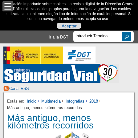
Información importante sobre cookies: La revista digital de la Dirección General
de Tráfico utiliza cookies propias para mejorar la navegación. Las cookies
utilizadas no contienen ningún tipo de información de carácter personal. Si
continua navegando entendemos acepta su uso.
Aceptar
Ir a la DGT
Canal RSS
Estás en:
Inicio
Multimedia
Infografias
2018
Más antiguo, menos kilómetros recorridos
Más antiguo, menos
kilómetros recorridos