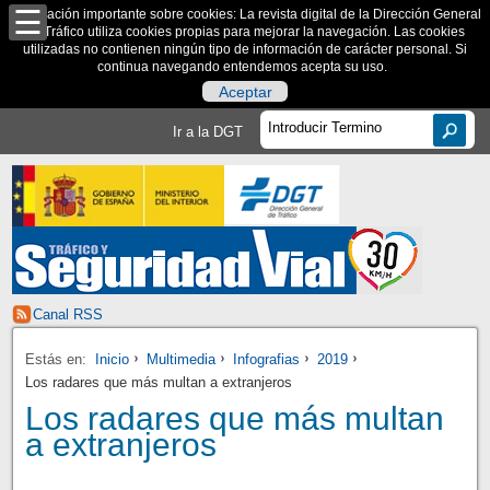
Información importante sobre cookies: La revista digital de la Dirección General
de Tráfico utiliza cookies propias para mejorar la navegación. Las cookies
utilizadas no contienen ningún tipo de información de carácter personal. Si
continua navegando entendemos acepta su uso.
Aceptar
Ir a la DGT
Canal RSS
Estás en:
Inicio
Multimedia
Infografias
2019
Los radares que más multan a extranjeros
Los radares que más multan
a extranjeros