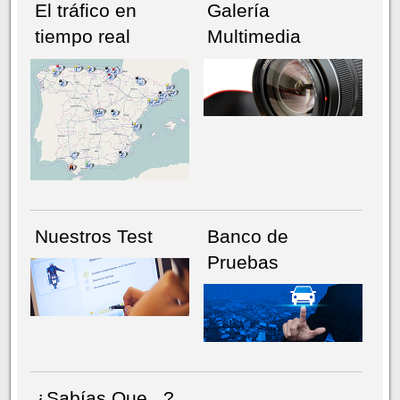
El tráfico en
Galería
tiempo real
Multimedia
NÚMERO ACTUAL
HEMEROTECA
Nuestros Test
Banco de
Pruebas
¿Sabías Que...?