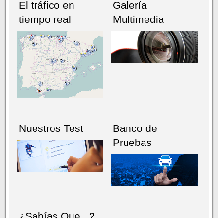
El tráfico en
Galería
tiempo real
Multimedia
NÚMERO ACTUAL
HEMEROTECA
Nuestros Test
Banco de
Pruebas
¿Sabías Que...?