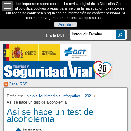
Información importante sobre cookies: La revista digital de la Dirección General
de Tráfico utiliza cookies propias para mejorar la navegación. Las cookies
utilizadas no contienen ningún tipo de información de carácter personal. Si
continua navegando entendemos acepta su uso.
Aceptar
Ir a la DGT
Canal RSS
Estás en:
Inicio
Multimedia
Infografias
2021
Así se hace un test de alcoholemia
Así se hace un test de
alcoholemia