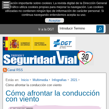
Información importante sobre cookies: La revista digital de la Dirección General
de Tráfico utiliza cookies propias para mejorar la navegación. Las cookies
utilizadas no contienen ningún tipo de información de carácter personal. Si
continua navegando entendemos acepta su uso.
Aceptar
Ir a la DGT
Canal RSS
Estás en:
Inicio
Multimedia
Infografias
2021
Cómo afrontar la conducción con viento
Cómo afrontar la conducción
con viento