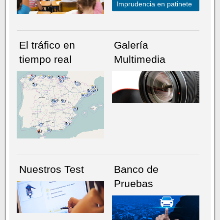
Imprudencia en patinete
El tráfico en
Galería
tiempo real
Multimedia
NÚMERO ACTUAL
HEMEROTECA
Nuestros Test
Banco de
Pruebas