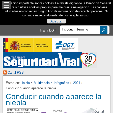
Información importante sobre cookies: La revista digital de la Dirección General
de Tráfico utiliza cookies propias para mejorar la navegación. Las cookies
utilizadas no contienen ningún tipo de información de carácter personal. Si
continua navegando entendemos acepta su uso.
Aceptar
Ir a la DGT
Canal RSS
Estás en:
Inicio
Multimedia
Infografias
2021
Conducir cuando aparece la niebla
Conducir cuando aparece la
niebla