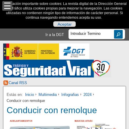
Información importante sobre cookies: La revista digital de la Dirección General
de Tráfico utiliza cookies propias para mejorar la navegación. Las cookies
utilizadas no contienen ningún tipo de información de carácter personal. Si
continua navegando entendemos acepta su uso.
Aceptar
Ir a la DGT
Canal RSS
Estás en:
Inicio
Multimedia
Infografias
2024
Conducir con remolque
Conducir con remolque