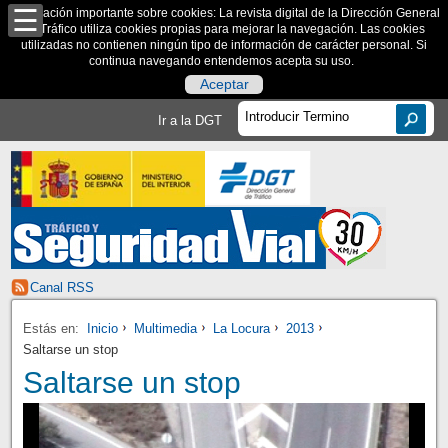
Información importante sobre cookies: La revista digital de la Dirección General
de Tráfico utiliza cookies propias para mejorar la navegación. Las cookies
utilizadas no contienen ningún tipo de información de carácter personal. Si
continua navegando entendemos acepta su uso.
Aceptar
Ir a la DGT
Canal RSS
Estás en:
Inicio
Multimedia
La Locura
2013
Saltarse un stop
Saltarse un stop