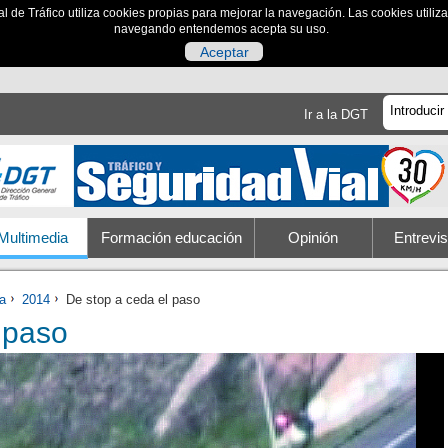
al de Tráfico utiliza cookies propias para mejorar la navegación. Las cookies utili
navegando entendemos acepta su uso.
Aceptar
Ir a la DGT
Multimedia
Formación educación
Opinión
Entrevis
ra
2014
De stop a ceda el paso
 paso