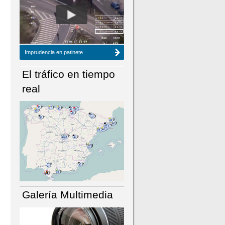
NÚMERO ACTUAL
HEMEROTECA
Imprudencia en patinete
El tráfico en tiempo
real
Galería Multimedia