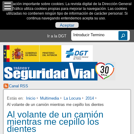
Información importante sobre cookies: La revista digital de la Dirección General
de Tráfico utiliza cookies propias para mejorar la navegación. Las cookies
utilizadas no contienen ningún tipo de información de carácter personal. Si
continua navegando entendemos acepta su uso.
Aceptar
Ir a la DGT
Canal RSS
Estás en:
Inicio
Multimedia
La Locura
2014
Al volante de un camión mientras me cepillo los dientes
Al volante de un camión
mientras me cepillo los
dientes