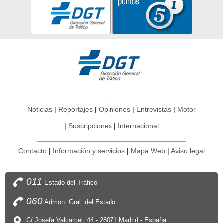
Noticias
Reportajes
Opiniones
Entrevistas
Motor
Suscripciones
Internacional
Contacto
Información y servicios
Mapa Web
Aviso legal
011
Estado del Tráfico
060
Admon. Gral. del Estado
C/ Josefa Valcarcel, 44 - 28071 Madrid - España