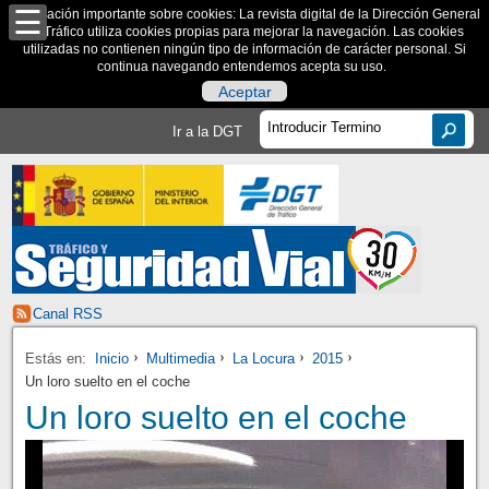
Información importante sobre cookies: La revista digital de la Dirección General
de Tráfico utiliza cookies propias para mejorar la navegación. Las cookies
utilizadas no contienen ningún tipo de información de carácter personal. Si
continua navegando entendemos acepta su uso.
Aceptar
Ir a la DGT
Canal RSS
Estás en:
Inicio
Multimedia
La Locura
2015
Un loro suelto en el coche
Un loro suelto en el coche