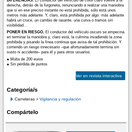
DIFERENCIAS.
El conductor del vehículo de color claro vuelve a la
derecha, detrás de la furgoneta, renunciando a realizar una maniobra
que si en ese preciso instante no está prohibida, sólo está unos
metros más adelante. Y, claro, está prohibida por algo: más adelante
habrá un cruce, un cambio de rasante, una curva o tramos sin
visibilidad…
PONER EN RIESGO.
El conductor del vehículo oscuro se empecina
en terminar la maniobra y, claro está, la culmina invadiendo la zona
prohibida y pisando la línea continua que avisa de tal prohibición. Y
corriendo un riesgo innecesario –que afortunadamente termina sin
susto ni accidente– para él y para otros usuarios.
● Multa de 200 euros
● Sin pérdida de puntos
Ver en revista interactiva
Categoría/s
Carreteras >
Vigilancia y regulación
Compártelo