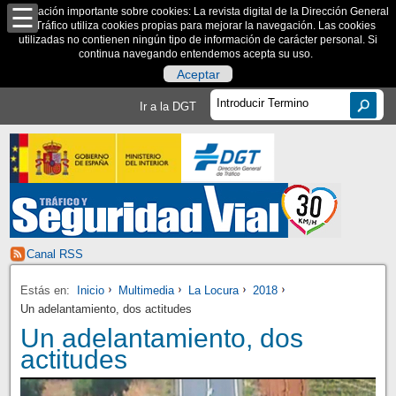
Información importante sobre cookies: La revista digital de la Dirección General
de Tráfico utiliza cookies propias para mejorar la navegación. Las cookies
utilizadas no contienen ningún tipo de información de carácter personal. Si
continua navegando entendemos acepta su uso.
Aceptar
Ir a la DGT
Canal RSS
Estás en:
Inicio
Multimedia
La Locura
2018
Un adelantamiento, dos actitudes
Un adelantamiento, dos
actitudes