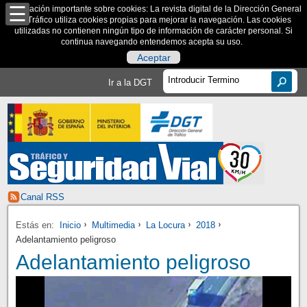
Información importante sobre cookies: La revista digital de la Dirección General
de Tráfico utiliza cookies propias para mejorar la navegación. Las cookies
utilizadas no contienen ningún tipo de información de carácter personal. Si
continua navegando entendemos acepta su uso.
Aceptar
Ir a la DGT
Canal RSS
Estás en:
Inicio
Multimedia
La Locura
2018
Adelantamiento peligroso
Adelantamiento peligroso